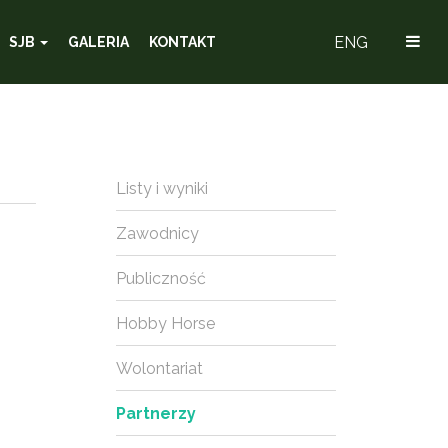
ENG
SJB
GALERIA
KONTAKT
Listy i wyniki
Zawodnicy
Publiczność
Hobby Horse
Wolontariat
Partnerzy