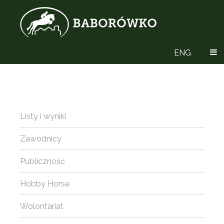
ENG
Listy i wyniki
Zawodnicy
Publiczność
Hobby Horse
Wolontariat