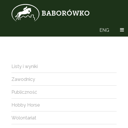
ENG
Listy i wyniki
Zawodnicy
Publiczność
Hobby Horse
Wolontariat