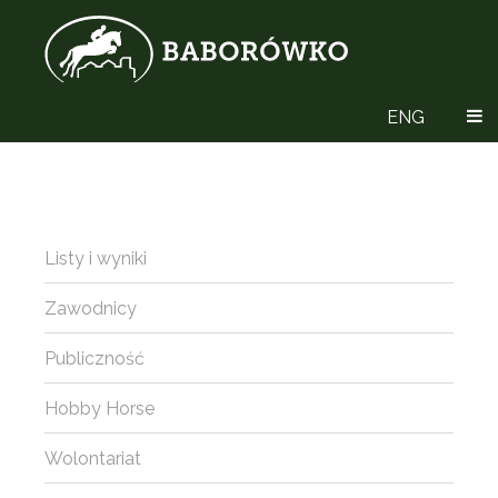
ENG
Listy i wyniki
Zawodnicy
Publiczność
Hobby Horse
Wolontariat