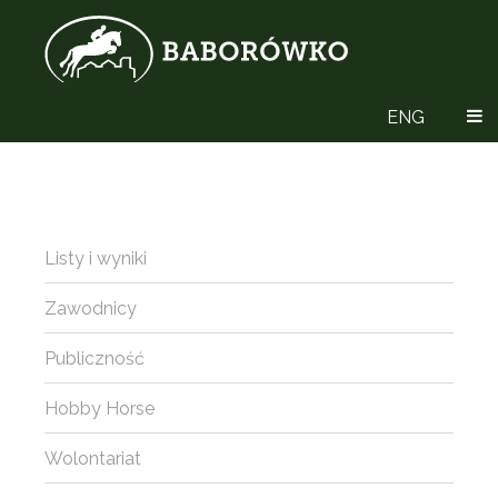
ENG
Listy i wyniki
Zawodnicy
Publiczność
Hobby Horse
Wolontariat