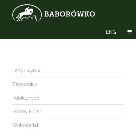
ENG
Listy i wyniki
Zawodnicy
Publiczność
Hobby Horse
Wolontariat