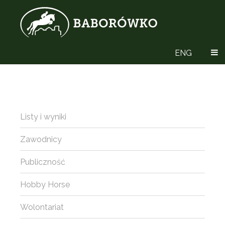
ENG
Listy i wyniki
Zawodnicy
Publiczność
Hobby Horse
Wolontariat