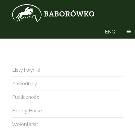
ENG
Listy i wyniki
Zawodnicy
Publiczność
Hobby Horse
Wolontariat