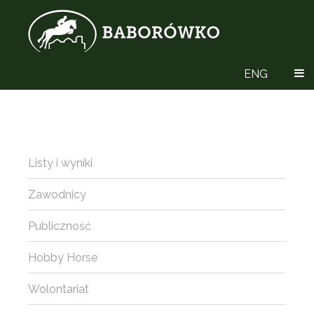
ENG
Listy i wyniki
Zawodnicy
Publiczność
Hobby Horse
Wolontariat