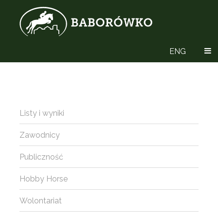
ENG
Listy i wyniki
Zawodnicy
Publiczność
Hobby Horse
Wolontariat