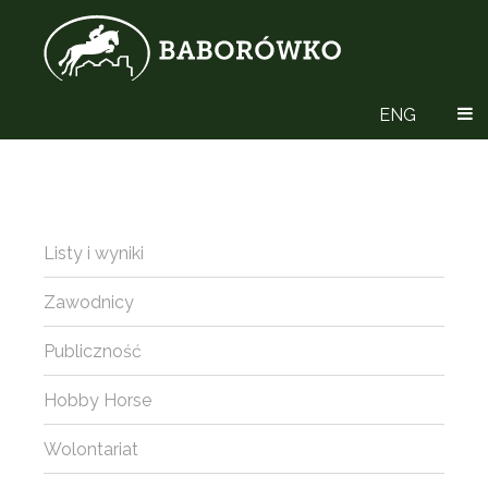
ENG
Listy i wyniki
Zawodnicy
Publiczność
Hobby Horse
Wolontariat