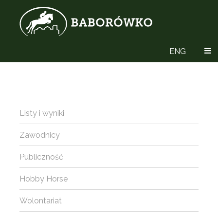
ENG
Listy i wyniki
Zawodnicy
Publiczność
Hobby Horse
Wolontariat