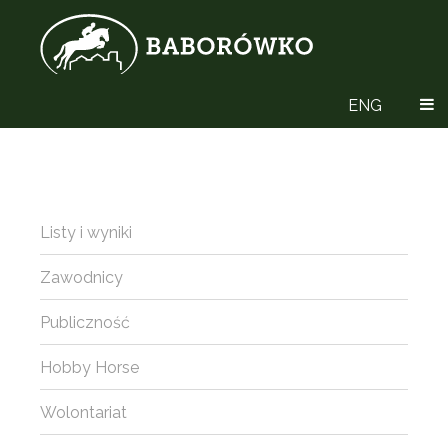
ENG
Listy i wyniki
Zawodnicy
Publiczność
Hobby Horse
Wolontariat