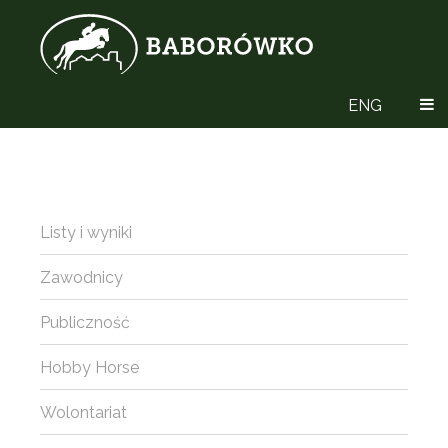
ENG
Listy i wyniki
Zawodnicy
Publiczność
Hobby Horse
Wolontariat