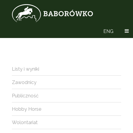
ENG
Listy i wyniki
Zawodnicy
Publiczność
Hobby Horse
Wolontariat