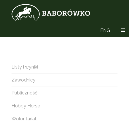
ENG
Listy i wyniki
Zawodnicy
Publiczność
Hobby Horse
Wolontariat