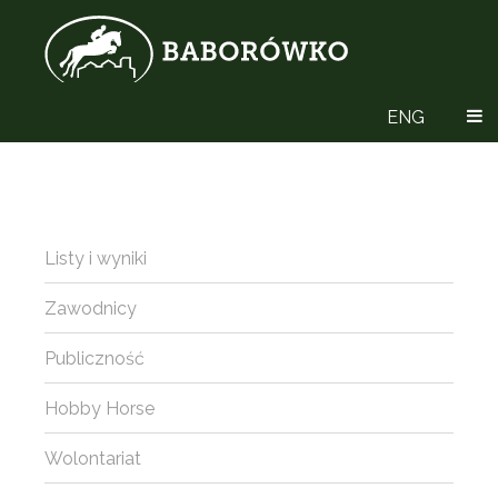
ENG
Listy i wyniki
Zawodnicy
Publiczność
Hobby Horse
Wolontariat