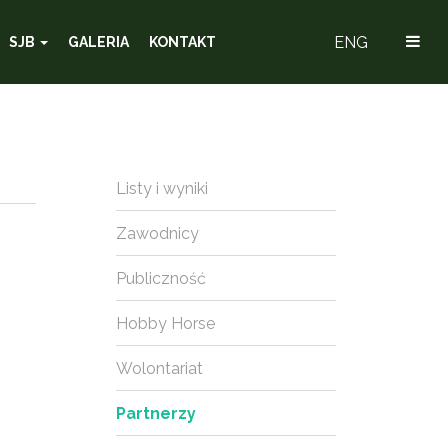
ENG
SJB
GALERIA
KONTAKT
Listy i wyniki
Zawodnicy
Publiczność
Hobby Horse
Wolontariat
Partnerzy