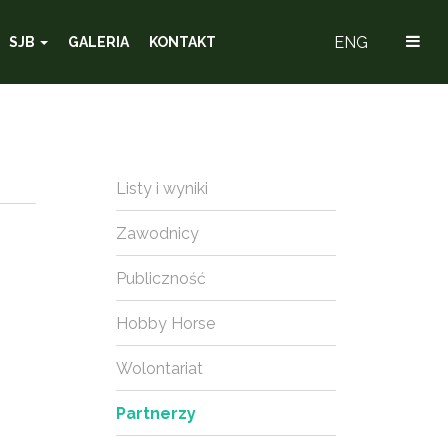
ENG
SJB
GALERIA
KONTAKT
Listy i wyniki
Zawodnicy
Publiczność
Hobby Horse
Wolontariat
Partnerzy