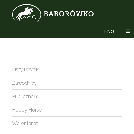
ENG
Listy i wyniki
Zawodnicy
Publiczność
Hobby Horse
Wolontariat