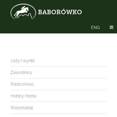
ENG
Listy i wyniki
Zawodnicy
Publiczność
Hobby Horse
Wolontariat