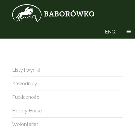
ENG
Listy i wyniki
Zawodnicy
Publiczność
Hobby Horse
Wolontariat