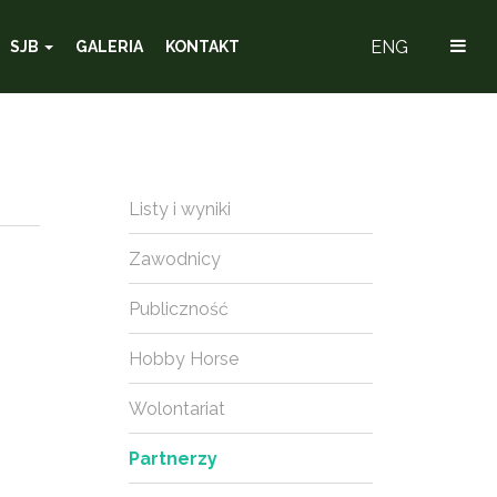
ENG
SJB
GALERIA
KONTAKT
Listy i wyniki
Zawodnicy
Publiczność
Hobby Horse
Wolontariat
Partnerzy