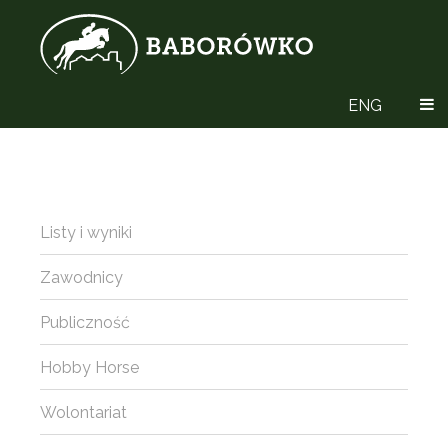
ENG
Listy i wyniki
Zawodnicy
Publiczność
Hobby Horse
Wolontariat