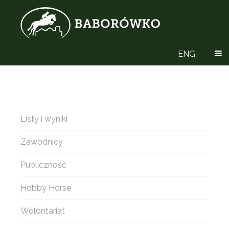
ENG
Listy i wyniki
Zawodnicy
Publiczność
Hobby Horse
Wolontariat