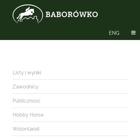
ENG
Listy i wyniki
Zawodnicy
Publiczność
Hobby Horse
Wolontariat