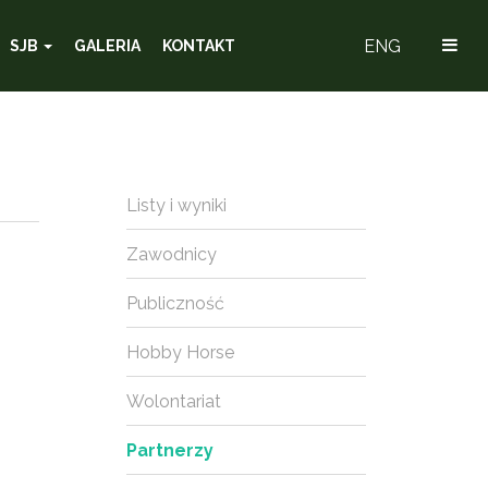
ENG
SJB
GALERIA
KONTAKT
Listy i wyniki
Zawodnicy
Publiczność
Hobby Horse
Wolontariat
Partnerzy