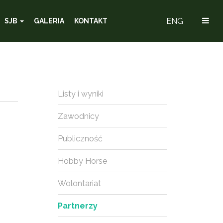
ENG
SJB
GALERIA
KONTAKT
Listy i wyniki
Zawodnicy
Publiczność
Hobby Horse
Wolontariat
Partnerzy