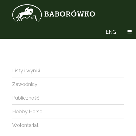
ENG
Listy i wyniki
Zawodnicy
Publiczność
Hobby Horse
Wolontariat