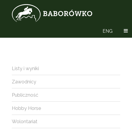
ENG
Listy i wyniki
Zawodnicy
Publiczność
Hobby Horse
Wolontariat