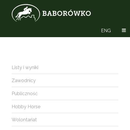
ENG
Listy i wyniki
Zawodnicy
Publiczność
Hobby Horse
Wolontariat