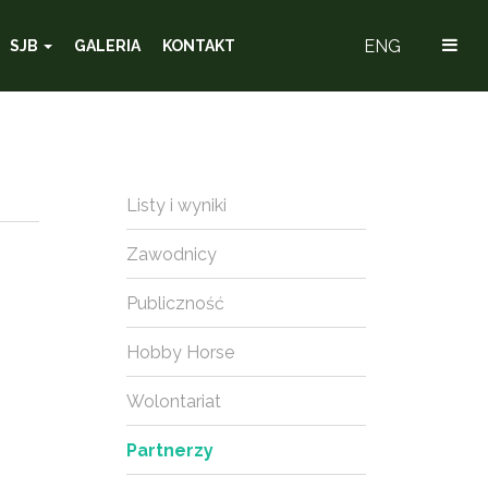
ENG
SJB
GALERIA
KONTAKT
Listy i wyniki
Zawodnicy
Publiczność
Hobby Horse
Wolontariat
Partnerzy