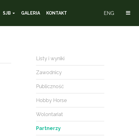
ENG
SJB
GALERIA
KONTAKT
Listy i wyniki
Zawodnicy
Publiczność
Hobby Horse
Wolontariat
Partnerzy