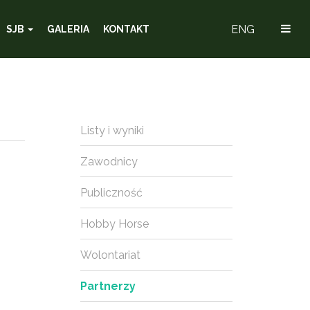
ENG
SJB
GALERIA
KONTAKT
Listy i wyniki
Zawodnicy
Publiczność
Hobby Horse
Wolontariat
Partnerzy