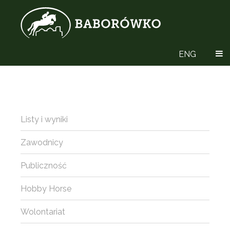
ENG
Listy i wyniki
Zawodnicy
Publiczność
Hobby Horse
Wolontariat