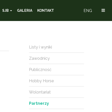
ENG
SJB
GALERIA
KONTAKT
Listy i wyniki
Zawodnicy
Publiczność
Hobby Horse
Wolontariat
Partnerzy