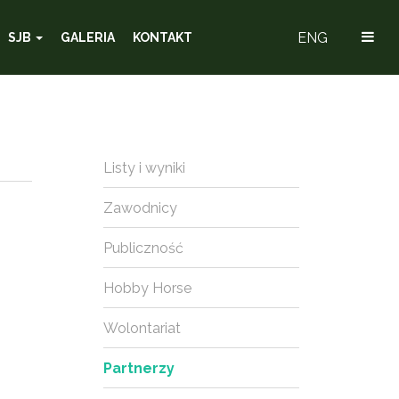
ENG
SJB
GALERIA
KONTAKT
Listy i wyniki
Zawodnicy
Publiczność
Hobby Horse
Wolontariat
Partnerzy