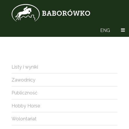
ENG
Listy i wyniki
Zawodnicy
Publiczność
Hobby Horse
Wolontariat