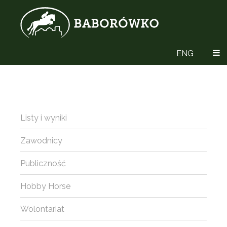
ENG
Listy i wyniki
Zawodnicy
Publiczność
Hobby Horse
Wolontariat