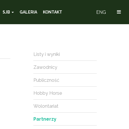
ENG
SJB
GALERIA
KONTAKT
Listy i wyniki
Zawodnicy
Publiczność
Hobby Horse
Wolontariat
Partnerzy