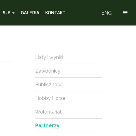
ENG
SJB
GALERIA
KONTAKT
Listy i wyniki
Zawodnicy
Publiczność
Hobby Horse
Wolontariat
Partnerzy