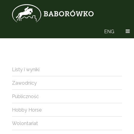
ENG
Listy i wyniki
Zawodnicy
Publiczność
Hobby Horse
Wolontariat