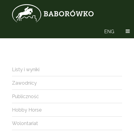
ENG
Listy i wyniki
Zawodnicy
Publiczność
Hobby Horse
Wolontariat