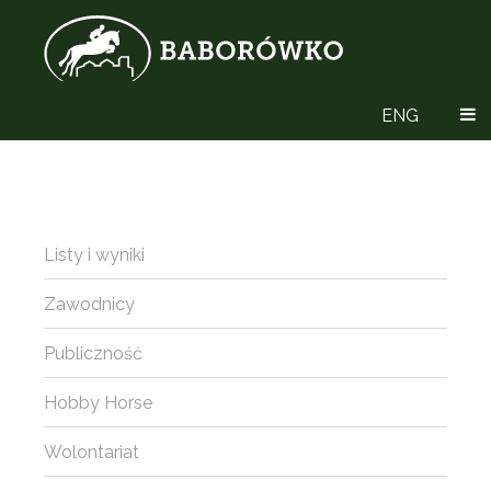
ENG
Listy i wyniki
Zawodnicy
Publiczność
Hobby Horse
Wolontariat