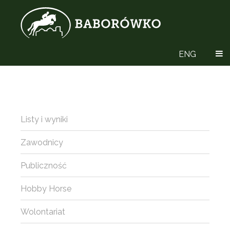
ENG
Listy i wyniki
Zawodnicy
Publiczność
Hobby Horse
Wolontariat