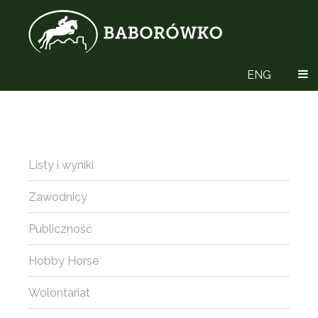
ENG
Listy i wyniki
Zawodnicy
Publiczność
Hobby Horse
Wolontariat