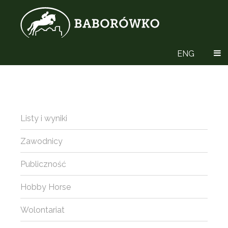
ENG
Listy i wyniki
Zawodnicy
Publiczność
Hobby Horse
Wolontariat