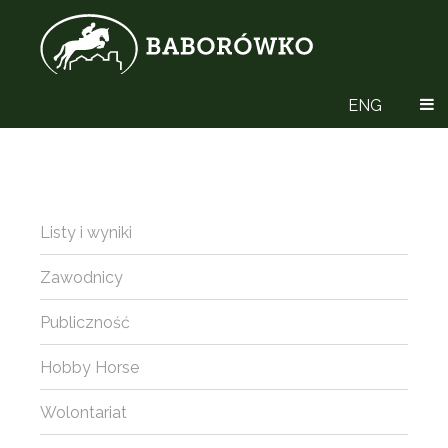
ENG
Listy i wyniki
Zawodnicy
Publiczność
Hobby Horse
Wolontariat