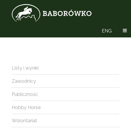
ENG
Listy i wyniki
Zawodnicy
Publiczność
Hobby Horse
Wolontariat