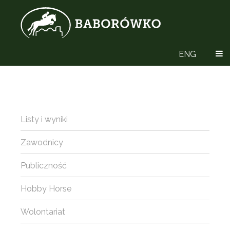
ENG
Listy i wyniki
Zawodnicy
Publiczność
Hobby Horse
Wolontariat